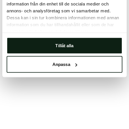
information från din enhet till de sociala medier och
Clearing your browser cache may also help in some
annons- och analysföretag som vi samarbetar med.
cases.
Dessa kan i sin tur kombinera informationen med annan
We apologize for the inconvenience.
information som du har tillhandahållit eller som de har
samlat in när du har använt deras tjänster.
Try again
Tillåt alla
Anpassa