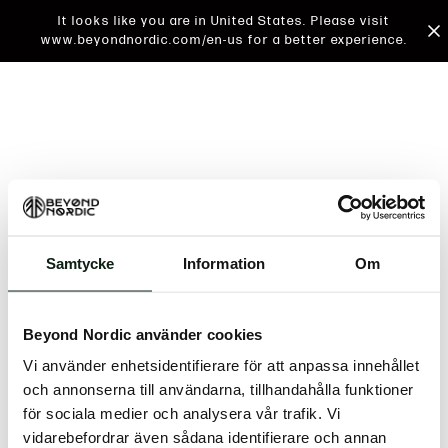
It looks like you are in United States. Please visit
www.beyondnordic.com/en-us for a better experience.
Samtycke
Information
Om
An unknown error has occurred. An error report has
been forwarded to the website developers and the
Beyond Nordic använder cookies
issue will be investigated.
Vi använder enhetsidentifierare för att anpassa innehållet
Click the button below to refresh the website. If the
och annonserna till användarna, tillhandahålla funktioner
issue persists, either try waiting a moment or
för sociala medier och analysera vår trafik. Vi
reopening your browser.
vidarebefordrar även sådana identifierare och annan