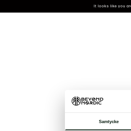
It looks like you 
An unkn
Samtycke
t