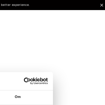
 better experience.
arded to
Om
d.