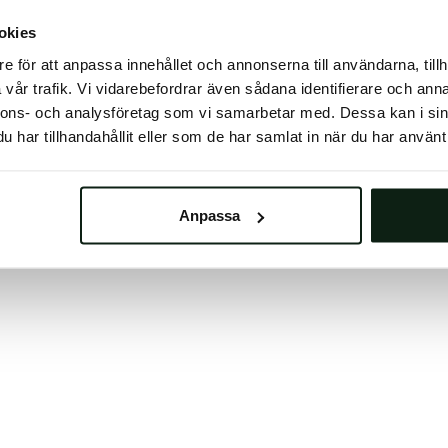
 button below to refresh the website. If the issue persis
okies
try waiting a moment or reopening your browser.
e för att anpassa innehållet och annonserna till användarna, tillh
learing your browser cache may also help in some case
vår trafik. Vi vidarebefordrar även sådana identifierare och anna
nnons- och analysföretag som vi samarbetar med. Dessa kan i sin
We apologize for the inconvenience.
har tillhandahållit eller som de har samlat in när du har använt 
Try again
Anpassa